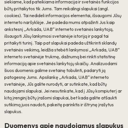
siekiame, kad pateikiama informacija ir svetainės funkcijos
būtų pritaikytos tik Jums. Tam reikalingi slapukai (angl.
cookies). Tai nedideli informacijos elementai, išsaugomi Jūsų
interneto naršyklėje. Jie padeda mums atpažinti Jus kaip
ankstesnį „Arkada, UAB“ interneto svetainės lankytoją,
išsaugoti Jūsų lankymosi svetainėje istoriją ir pagal tai
pritaikyti turinį. Taip pat slapukai padeda užtikrinti sklandų
svetainės veikimą, leidžia stebėti lankymosi „Arkada, UAB“
interneto svetainėje trukmę, dažnumą bei rinkti statistinę
informaciją apie svetainės lankytojų skaičių. Analizuodami
šiuos duomenis galime svetainę tobulinti, padaryti ją
patogesnę Jums. Apsilankę „Arkada, UAB“ interneto
svetainėje, Jūs galite nurodyti, ar sutinkate, kad būtų
naudojami slapukai. Jei nesutinkate, kad į Jūsų kompiuterį ar
kitą įrenginį būtų įrašomi slapukai, bet kada galite atšaukti
sutikimą juos naudoti, pakeitę parinktis ir ištrynę įrašytus
slapukus.
Duomenys apie naudojamus slapukus