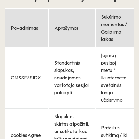
Sukūrimo
momentas /
Pavadinimas
Aprašymas
Galiojimo
laikas
Įėjimo į
Standartinis
puslapį
slapukas,
metu /
CMSSESSIDX
naudojamas
Iki interneto
vartotojo sesijai
svetainės
palaikyti
lango
uždarymo
Slapukas,
skirtas atpažinti,
Pateikus
ar sutikote, kad
cookiesAgree
sutikimą / Iki
būtų naudojami