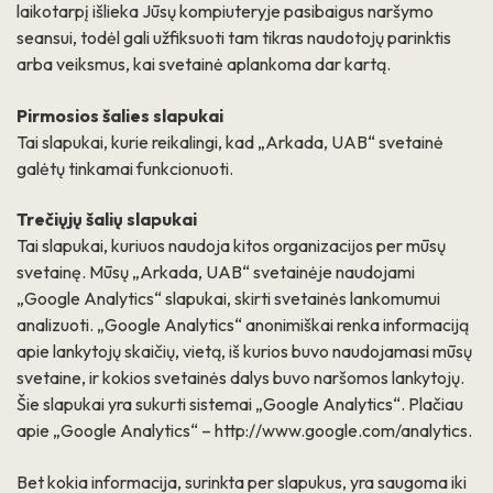
laikotarpį išlieka Jūsų kompiuteryje pasibaigus naršymo
seansui, todėl gali užfiksuoti tam tikras naudotojų parinktis
arba veiksmus, kai svetainė aplankoma dar kartą.
Pirmosios šalies slapukai
Tai slapukai, kurie reikalingi, kad „Arkada, UAB“ svetainė
galėtų tinkamai funkcionuoti.
Trečiųjų šalių slapukai
Tai slapukai, kuriuos naudoja kitos organizacijos per mūsų
svetainę. Mūsų „Arkada, UAB“ svetainėje naudojami
„Google Analytics“ slapukai, skirti svetainės lankomumui
analizuoti. „Google Analytics“ anonimiškai renka informaciją
apie lankytojų skaičių, vietą, iš kurios buvo naudojamasi mūsų
svetaine, ir kokios svetainės dalys buvo naršomos lankytojų.
Šie slapukai yra sukurti sistemai „Google Analytics“. Plačiau
apie „Google Analytics“ – http://www.google.com/analytics.
Bet kokia informacija, surinkta per slapukus, yra saugoma iki