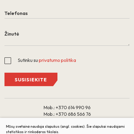
Sutinku su
privatumo politika
SUSISIEKITE
Mob.:
+370 614 990 96
Mob.:
+370 686 566 76
El. paštas:
Mūsų svetainė naudoja slapukus (angl. cookies). Šie slapukai naudojami
statistikos ir rinkodaros tikslais.
butai@arkada.lt