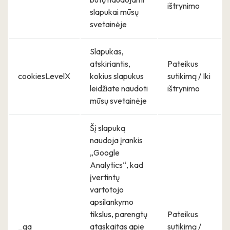
ištrynimo
slapukai mūsų
svetainėje
Slapukas,
atskiriantis,
Pateikus
cookiesLevelX
kokius slapukus
sutikimą / Iki
leidžiate naudoti
ištrynimo
mūsų svetainėje
Šį slapuką
naudoja įrankis
„Google
Analytics“, kad
įvertintų
vartotojo
apsilankymo
tikslus, parengtų
Pateikus
_ga
ataskaitas apie
sutikimą /