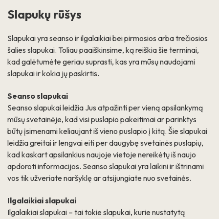
Slapukų rūšys
Slapukai yra seanso ir ilgalaikiai bei pirmosios arba trečiosios
šalies slapukai. Toliau paaiškinsime, ką reiškia šie terminai,
kad galėtumėte geriau suprasti, kas yra mūsų naudojami
slapukai ir kokia jų paskirtis.
Seanso slapukai
Seanso slapukai leidžia Jus atpažinti per vieną apsilankymą
mūsų svetainėje, kad visi puslapio pakeitimai ar parinktys
būtų įsimenami keliaujant iš vieno puslapio į kitą. Šie slapukai
leidžia greitai ir lengvai eiti per daugybę svetainės puslapių,
kad kaskart apsilankius naujoje vietoje nereikėtų iš naujo
apdoroti informacijos. Seanso slapukai yra laikini ir ištrinami
vos tik užveriate naršyklę ar atsijungiate nuo svetainės.
Ilgalaikiai slapukai
Ilgalaikiai slapukai – tai tokie slapukai, kurie nustatytą