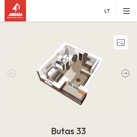
Butas 33
Grigalaukio 15 A