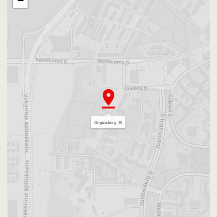
−
Grigalaukio g. 15