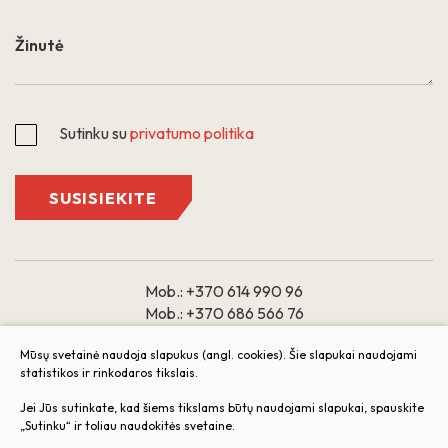
Sutinku su
privatumo politika
SUSISIEKITE
Mob.:
+370 614 990 96
Mob.:
+370 686 566 76
El. paštas:
Mūsų svetainė naudoja slapukus (angl. cookies). Šie slapukai naudojami
statistikos ir rinkodaros tikslais.
butai@arkada.lt
Jei Jūs sutinkate, kad šiems tikslams būtų naudojami slapukai, spauskite
Darbo laikas: 9:00 – 18:00
„Sutinku“ ir toliau naudokitės svetaine.
I II III IV V
VI VII