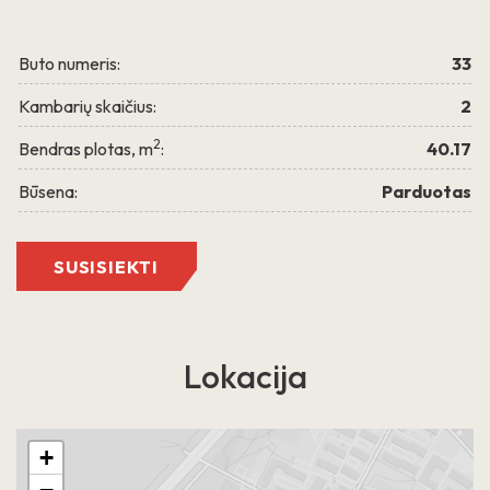
PLAČIAU
Buto numeris:
33
Kambarių skaičius:
2
2
Bendras plotas, m
:
40.17
Būsena:
Parduotas
Grigalaukio g. 15
SUSISIEKTI
Lokacija
+