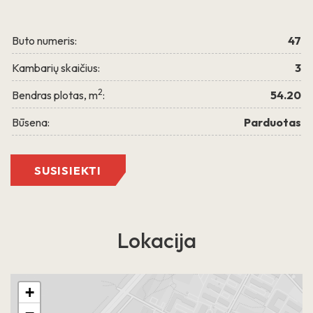
PLAČIAU
Buto numeris:
47
Kambarių skaičius:
3
2
Bendras plotas, m
:
54.20
Būsena:
Parduotas
Grigalaukio g. 15
SUSISIEKTI
Lokacija
+