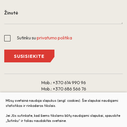
Sutinku su
privatumo politika
SUSISIEKITE
Mob.:
+370 614 990 96
Mob.:
+370 686 566 76
El. paštas:
Mūsų svetainė naudoja slapukus (angl. cookies). Šie slapukai naudojami
statistikos ir rinkodaros tikslais.
butai@arkada.lt
Jei Jūs sutinkate, kad šiems tikslams būtų naudojami slapukai, spauskite
Darbo laikas: 9:00 – 18:00
„Sutinku“ ir toliau naudokitės svetaine.
I II III IV V
VI VII